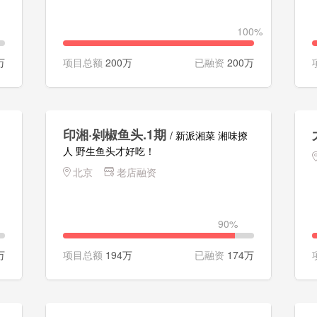
100%
万
项目总额
200万
已融资
200万
印湘·剁椒鱼头.1期
/ 新派湘菜 湘味撩
人 野生鱼头才好吃！
北京
老店融资
90%
万
项目总额
194万
已融资
174万