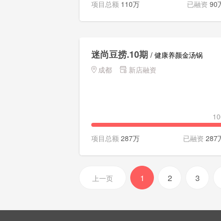
项目总额
110万
已融资
90
迷尚豆捞.10期
/ 健康养颜金汤锅
成都
新店融资
1
项目总额
287万
已融资
287
1
2
3
上一页