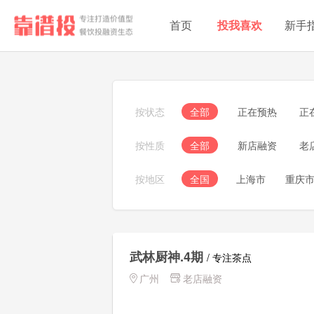
首页
投我喜欢
新手
按状态
全部
正在预热
正
按性质
全部
新店融资
老
按地区
全国
上海市
重庆
浙江省
安徽
青海
陕西省
武林厨神.4期
澳门
台湾
/ 专注茶点
广州
老店融资