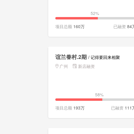
52%
项目总额
160万
已融资
84
谊兰眷村.2期
/ 记得要回来相聚
广州
新店融资
58%
项目总额
193万
已融资
111