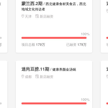
蒙兰西.2期
椒
/ 西北健康食材美食店，西北
地域文化传达者
天津
新店融资
100%
万
项目总额
179万
已融资
179万
迷尚豆捞.11期
/ 健康养颜金汤锅
成都
新店融资
100%