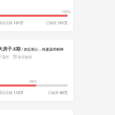
100%
项目总额
131万
已融资
131万
大房子.6期
/ 勿忘初心，传递温州精神
温州
老店融资
54%
项目总额
112万
已融资
60万