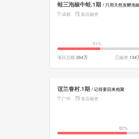
蛙三泡椒牛蛙.1期
/ 只用天然发酵泡
成都
新店融资
51%
项目总额
264万
已融资
134
谊兰眷村.1期
/ 记得要回来相聚
广州
老店融资
82%