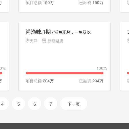
万
项目总额
150万
已融资
150万
尚渔味.1期
/ 活鱼现烤，一鱼双吃
天津
新店融资
00%
100%
万
项目总额
204万
已融资
204万
4
5
6
7
下一页