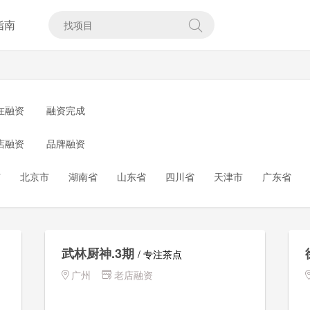
指南
在融资
融资完成
店融资
品牌融资
市
北京市
湖南省
山东省
四川省
天津市
广东省
省
湖北省
江苏省
河南省
河北省
黑龙江
内蒙古
广西
贵州省
云南省
山西省
吉林省
江西省
海
武林厨神.3期
/ 专注茶点
广州
老店融资