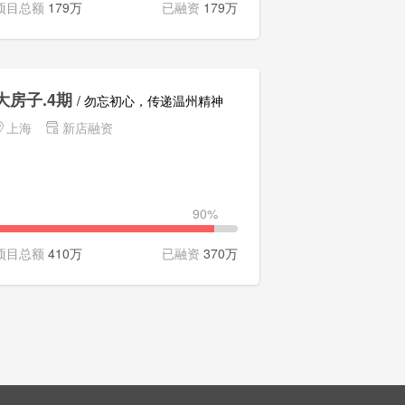
项目总额
179万
已融资
179万
大房子.4期
/ 勿忘初心，传递温州精神
上海
新店融资
90%
项目总额
410万
已融资
370万