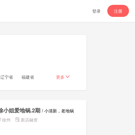
登录
注册
辽宁省
福建省
更多
新疆
甘肃省
宁夏
南省
西藏
香港
徐小姐爱地锅.2期
/ 小清新，老地锅
徐州
新店融资