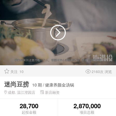
关注
10
2160次 浏览
迷尚豆捞
10 期 / 健康养颜金汤锅
成都. 温江澄园店
新店融资
28,700
2,870,000