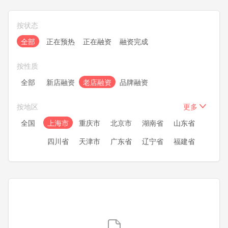
按状态
全部
正在预热
正在融资
融资完成
按性质
全部
新店融资
老店融资
品牌融资
按地区
更多
全国
上海市
重庆市
北京市
湖南省
山东省
四川省
天津市
广东省
辽宁省
福建省
浙江省
安徽省
湖北省
江苏省
河南省
河北省
黑龙江
内蒙古
新疆
甘肃省
宁夏
青海
陕西省
广西
贵州省
云南省
山西省
吉林省
江西省
海南省
西藏