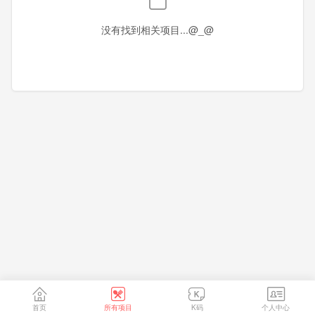
香港
澳门
台湾
没有找到相关项目...@_@
首页
所有项目
K码
个人中心