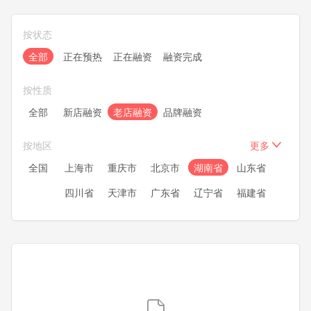
按状态
全部
正在预热
正在融资
融资完成
按性质
全部
新店融资
老店融资
品牌融资
按地区
更多
全国
上海市
重庆市
北京市
湖南省
山东省
四川省
天津市
广东省
辽宁省
福建省
浙江省
安徽省
湖北省
江苏省
河南省
河北省
黑龙江
内蒙古
新疆
甘肃省
宁夏
青海
陕西省
广西
贵州省
云南省
山西省
吉林省
江西省
海南省
西藏