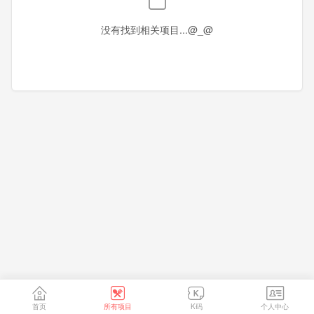
香港
澳门
台湾
没有找到相关项目...@_@
首页
所有项目
K码
个人中心