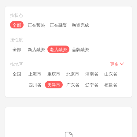
按状态
全部
正在预热
正在融资
融资完成
按性质
全部
新店融资
老店融资
品牌融资
按地区
更多
全国
上海市
重庆市
北京市
湖南省
山东省
四川省
天津市
广东省
辽宁省
福建省
浙江省
安徽省
湖北省
江苏省
河南省
河北省
黑龙江
内蒙古
新疆
甘肃省
宁夏
青海
陕西省
广西
贵州省
云南省
山西省
吉林省
江西省
海南省
西藏