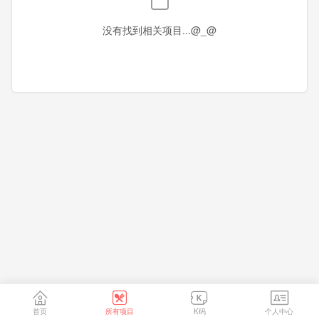
香港
澳门
台湾
没有找到相关项目...@_@
首页
所有项目
K码
个人中心