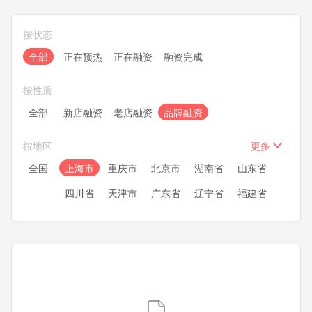
按状态
全部
正在预热
正在融资
融资完成
按性质
全部
新店融资
老店融资
品牌融资
按地区
更多
全国
上海市
重庆市
北京市
湖南省
山东省
四川省
天津市
广东省
辽宁省
福建省
浙江省
安徽省
湖北省
江苏省
河南省
河北省
黑龙江
内蒙古
新疆
甘肃省
宁夏
青海
陕西省
广西
贵州省
云南省
山西省
吉林省
江西省
海南省
西藏