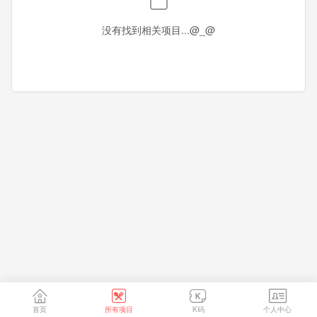
香港
澳门
台湾
没有找到相关项目...@_@
首页
所有项目
K码
个人中心