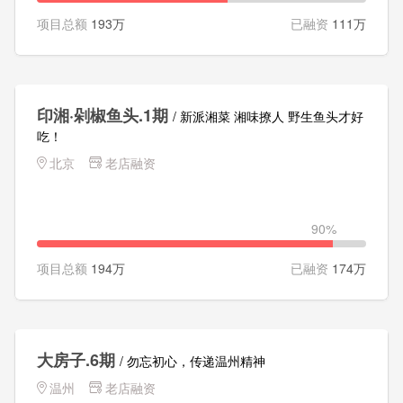
项目总额
193万
已融资
111万
印湘·剁椒鱼头.1期
/ 新派湘菜 湘味撩人 野生鱼头才好
吃！
北京
老店融资
90%
项目总额
194万
已融资
174万
大房子.6期
/ 勿忘初心，传递温州精神
温州
老店融资