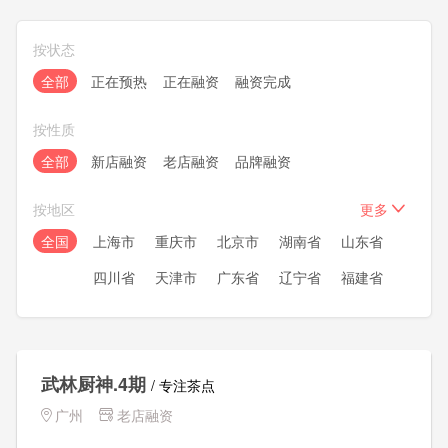
按状态
全部
正在预热
正在融资
融资完成
按性质
全部
新店融资
老店融资
品牌融资
按地区
更多
全国
上海市
重庆市
北京市
湖南省
山东省
四川省
天津市
广东省
辽宁省
福建省
浙江省
安徽省
湖北省
江苏省
河南省
河北省
黑龙江
内蒙古
新疆
甘肃省
武林厨神.4期
宁夏
青海
/ 专注茶点
陕西省
广西
贵州省
云南省
广州
老店融资
山西省
吉林省
江西省
海南省
西藏