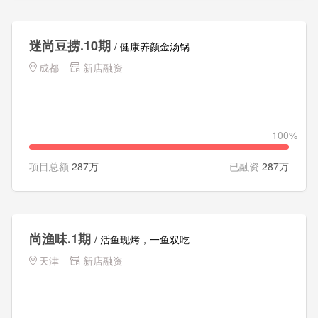
迷尚豆捞.10期
/ 健康养颜金汤锅
成都
新店融资
100%
项目总额
287万
已融资
287万
尚渔味.1期
/ 活鱼现烤，一鱼双吃
天津
新店融资