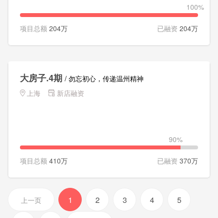
100%
项目总额
204万
已融资
204万
大房子.4期
/ 勿忘初心，传递温州精神
上海
新店融资
90%
项目总额
410万
已融资
370万
1
2
3
4
5
上一页