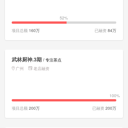
香港
澳门
台湾
52%
项目总额
160万
已融资
84万
武林厨神.3期
/ 专注茶点
广州
老店融资
100%
项目总额
200万
已融资
200万