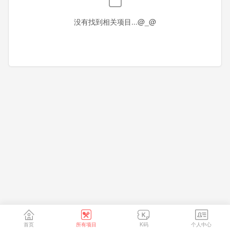
香港
澳门
台湾
没有找到相关项目...@_@
首页
所有项目
K码
个人中心