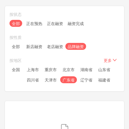
按状态
全部
正在预热
正在融资
融资完成
按性质
全部
新店融资
老店融资
品牌融资
按地区
更多
全国
上海市
重庆市
北京市
湖南省
山东省
四川省
天津市
广东省
辽宁省
福建省
浙江省
安徽省
湖北省
江苏省
河南省
河北省
黑龙江
内蒙古
新疆
甘肃省
宁夏
青海
陕西省
广西
贵州省
云南省
山西省
吉林省
江西省
海南省
西藏