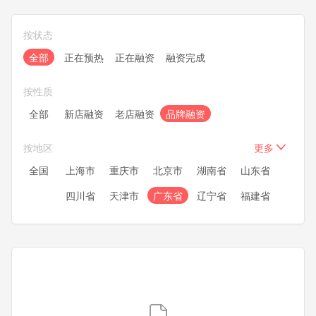
按状态
全部
正在预热
正在融资
融资完成
按性质
全部
新店融资
老店融资
品牌融资
按地区
更多
全国
上海市
重庆市
北京市
湖南省
山东省
四川省
天津市
广东省
辽宁省
福建省
浙江省
安徽省
湖北省
江苏省
河南省
河北省
黑龙江
内蒙古
新疆
甘肃省
宁夏
青海
陕西省
广西
贵州省
云南省
山西省
吉林省
江西省
海南省
西藏