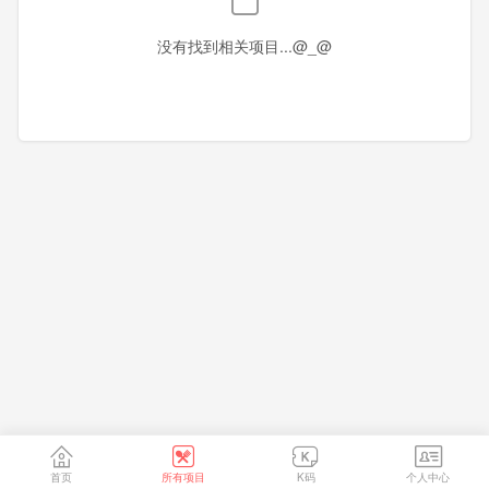
香港
澳门
台湾
没有找到相关项目...@_@
首页
所有项目
K码
个人中心