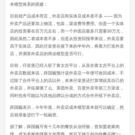
本模型体系的搭建：
目前就产品成本而言，外卖店和实体店成本差不多 —— 因为
外卖产品还要加上物流，包装，渠道费等费用。但是一个实体
店的投资要在百万元左右，而一个外面店最多只需要30万元，
因此虽然二者成本差不多，但是从投资回报率来说，外卖店要
高于实体店。因此仔皇煲在接下来的半年内，将着力打造外卖
店，并测算外卖店的商业模型是否可行。
目前，仔皇煲已经入驻了黄太吉平台，从其在黄太吉平台上的
外卖店数据来说，薛国巍预计该外卖店一年便可收回成本。不
过除了合作平台上的店以外，未来仔皇煲还打算增设其自己的
外卖店，并拓展饿了么、美团外卖、百度外卖等第三方渠道，
同时也有可能以与其他品牌以分成的方式合作开线下外卖店。
薛国巍表示，今年年底，外卖店成本模型基本就可以确定，然
后就准备进行下一轮融资。
据了解，薛国巍可有十几年的餐饮从业经验，曾加盟老家肉
饼，成为老家肉饼最大加盟商，然后又独立创办快餐品牌“一