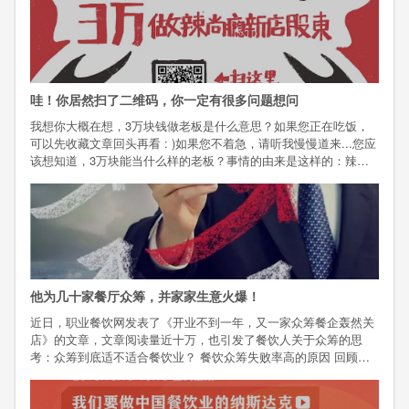
哇！你居然扫了二维码，你一定有很多问题想问
我想你大概在想，3万块钱做老板是什么意思？如果您正在吃饭，
可以先收藏文章回头再看 : )如果您不着急，请听我慢慢道来...您应
该想知道，3万块能当什么样的老板？事情的由来是这样的：辣尚
瘾想用众筹的方式打造下一家新店，于是，辣尚瘾和靠谱投平台合
作，为新店寻找股东。我们想找到50个喜爱辣尚瘾的朋友，共同
他为几十家餐厅众筹，并家家生意火爆！
近日，职业餐饮网发表了《开业不到一年，又一家众筹餐企轰然关
店》的文章，文章阅读量近十万，也引发了餐饮人关于众筹的思
考：众筹到底适不适合餐饮业？ 餐饮众筹失败率高的原因 回顾一
下餐饮业众筹失败的案例，几乎所有的项目都是创业型的众筹，所
以本身就面临巨大风险，究其原因，有以下三大问题：1、项目不
成熟。没有