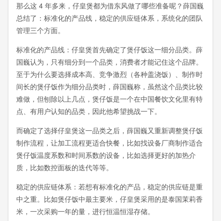
那么这 4 年多来，仔皇煲都为借东风做了哪些准备呢？薛国巍
总结了：标准化的产品线，稳定的供应链体系，系统化的团队
管理三个方面。
标准化的产品线：仔皇煲首先确定了煲仔饭这一细分品类。薛
国巍认为，只有细分到一个品类，消费者才能记住这个品牌。
至于为什么要选择成本高、竞争激烈（各种盖浇饭）、制作时
间长的煲仔饭作为细分品类时，薛国巍称，虽然这个品类比较
难做，但刨除以上几点，煲仔饭是一个在中国餐饮文化里有特
点、有用户认知的品类，因此他希望挑战一下。
而确定了选择仔皇煲这一品类之后，薛国巍又重新调整煲仔饭
制作流程，让加工流程更适合快餐，比如找设备厂商制作适合
煲仔饭温度系数和时间系数的设备，比如选择更好的加热介
质，比如数控面板的迭代等等。
稳定的供应链体系：若想有标准化的产品，稳定的供应链是重
中之重。比如煲仔饭中最主要米，仔皇煲采用的是泰国茉莉香
米，一次采购一年的量，进行恒温恒湿存储。