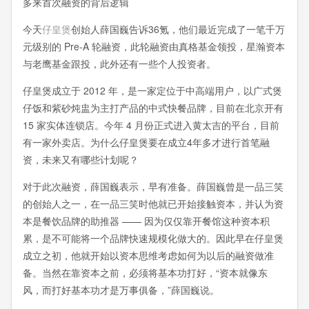
今天
仔皇煲
创始人薛国巍告诉36氪，他们最近完成了一笔千万
元级别的 Pre-A 轮融资，此轮融资由真格基金领投，星瀚资本
与老鹰基金跟投，此外还有一些个人投资者。
仔皇煲成立于 2012 年，是一家定位于中高端用户，以广式煲
仔饭和紫砂炖盅为主打产品的中式快餐品牌，目前在北京开有
15 家实体连锁店。今年 4 月份正式进入黄太吉的平台，目前
有一家外卖店。为什么仔皇煲要在成立4年多才进行首笔融
资，未来又有哪些计划呢？
对于此次融资，薛国巍表示，早有准备。薛国巍曾是一品三笑
的创始人之一，在一品三笑时他就已开始接触资本，并认为资
本是餐饮品牌的助推器 —— 因为仅仅靠开餐馆这种资本积
累，是不可能将一个品牌快速规模化做大的。因此早在仔皇煲
成立之初，他就开始以资本思维考虑如何为以后的融资做准
备。当然在靠资本之前，必须将基本功打好，“资本就像东
风，而打好基本功才是万事俱备，”薛国巍说。