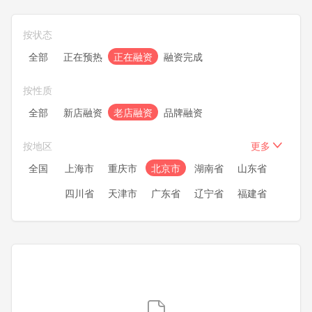
按状态
全部
正在预热
正在融资
融资完成
按性质
全部
新店融资
老店融资
品牌融资
按地区
更多
全国
上海市
重庆市
北京市
湖南省
山东省
四川省
天津市
广东省
辽宁省
福建省
浙江省
安徽省
湖北省
江苏省
河南省
河北省
黑龙江
内蒙古
新疆
甘肃省
宁夏
青海
陕西省
广西
贵州省
云南省
山西省
吉林省
江西省
海南省
西藏