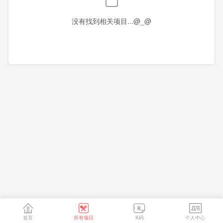
香港
澳门
台湾
没有找到相关项目...@_@
首页
所有项目
K码
个人中心