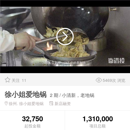
关注
11
5469次 浏览
徐小姐爱地锅
2 期 / 小清新，老地锅
徐州. 徐小姐爱地锅
新店融资
32,750
1,310,000