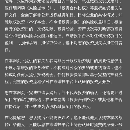
险等，只应作为多元化投资组合的一部分。您在做出投资决定前，
应仔细阅读《风险提示书》、《投资合作协议》等股权融资相关法
律文件，全面了解非公开股权融资项目、目标企业的具体情况，知
晓股权投资（不保本金、不承诺投资回报）的风险收益特征，根据
自身的投资目的、投资期限、投资经验、资产状况等判断该项投资
是否和您的风险承受能力相适应。靠谱投平台不对任何投资项目的
盈利、亏损作承诺、担保或保证，也不对您的投资损失承担任何责
任。
在本网页上提供的有关互联网非公开股权融资项目的摘要信息仅用
于展示靠谱投的业务模式，不构成对公众的要约或要约邀请，也不
构成对任何人提供投资机会。任何投资决策都应基于完整的投资流
程，完整的投资流程仅对在靠谱投平台上认证的投资人开放。
您在本网页上完成申请认购后，并不代表投资的确认，还需要经过
项目方的审定或筛选，在正式签署《投资合作协议》或其他相关合
作协议后，才正式成为该股权融资项目的投资人。
在此提醒您，您认购后不能更改姓名，也不能代他人认购或将名额
转让给他人，只能以您在靠谱投平台上身份认证时提交的身份证号