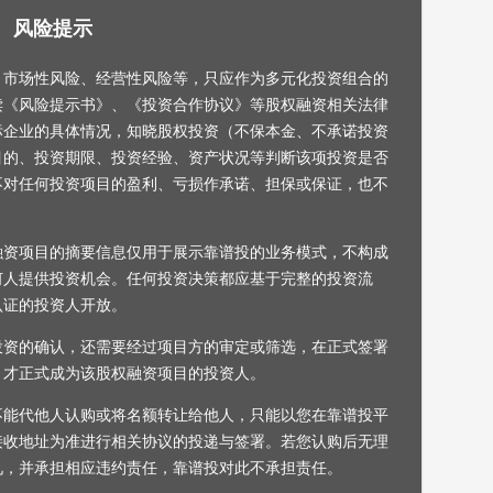
风险提示
，市场性风险、经营性风险等，只应作为多元化投资组合的
读《风险提示书》、《投资合作协议》等股权融资相关法律
标企业的具体情况，知晓股权投资（不保本金、不承诺投资
目的、投资期限、投资经验、资产状况等判断该项投资是否
不对任何投资项目的盈利、亏损作承诺、担保或保证，也不
融资项目的摘要信息仅用于展示靠谱投的业务模式，不构成
何人提供投资机会。任何投资决策都应基于完整的投资流
认证的投资人开放。
投资的确认，还需要经过项目方的审定或筛选，在正式签署
，才正式成为该股权融资项目的投资人。
不能代他人认购或将名额转让给他人，只能以您在靠谱投平
接收地址为准进行相关协议的投递与签署。若您认购后无理
见，并承担相应违约责任，靠谱投对此不承担责任。