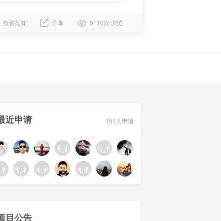
投资须知
分享
5110次 浏览
最近申请
151人申请
项目公告