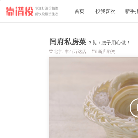
首页
投我喜欢
新手
闫府私房菜
3 期 / 腰子用心做！
北京. 丰台万达店
新店融资