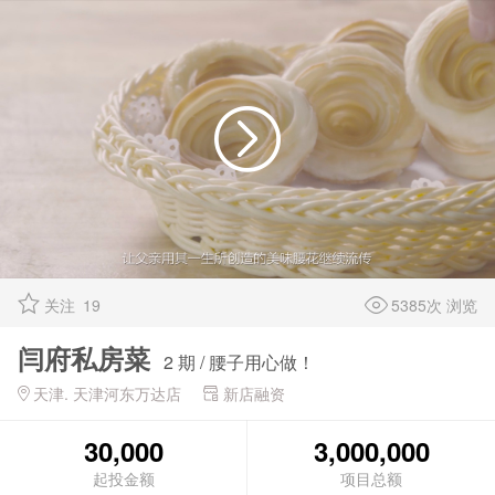
关注
19
5385次 浏览
闫府私房菜
2 期 / 腰子用心做！
天津. 天津河东万达店
新店融资
30,000
3,000,000