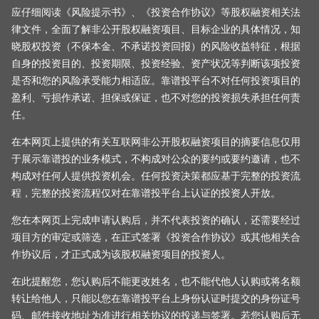
应仔细阅读《风险提示书》、《投资合作协议》等股权融资相关法
律文件，全面了解非公开股权融资项目、目标企业的具体情况，知
晓股权投资（不保本金、不承诺投资回报）的风险收益特征，根据
自身的投资目的、投资期限、投资经验、资产状况等判断该项投资
是否和您的风险承受能力相适应。靠谱投平台不对任何投资项目的
盈利、亏损作承诺、担保或保证，也不对您的投资损失承担任何责
任。
在本网页上提供的有关互联网非公开股权融资项目的摘要信息仅用
于展示靠谱投的业务模式，不构成对公众的要约或要约邀请，也不
构成对任何人提供投资机会。任何投资决策都应基于完整的投资流
程，完整的投资流程仅对在靠谱投平台上认证的投资人开放。
您在本网页上完成申请认购后，并不代表投资的确认，还需要经过
项目方的审定或筛选，在正式签署《投资合作协议》或其他相关合
作协议后，才正式成为该股权融资项目的投资人。
在此提醒您，您认购后不能更改姓名，也不能代他人认购或将名额
转让给他人，只能以您在靠谱投平台上身份认证时提交的身份证号
码、邮件接收地址为准进行相关协议的投递与签署。若您认购后无