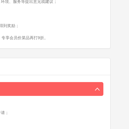
品、环境、服务等提出意见或建议；
得到奖励；
，专享会员价菜品再打9折。
申请；
；