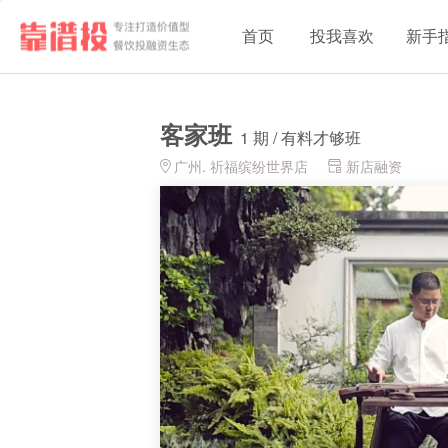
首页
投我喜欢
新手
客家班
1 期 / 有料才够班
广州. 祈福缤纷世界店
新店融资