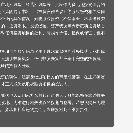
，市场性风险、经营性风险等，只应作为多元化投资组合的
读《风险提示书》、《投资合作协议》等股权融资相关法律
标企业的具体情况，知晓股权投资（不保本金、不承诺投资
目的、投资期限、投资经验、资产状况等判断该项投资是否
不对任何投资项目的盈利、亏损作承诺、担保或保证，也不
融资项目的摘要信息仅用于展示靠谱投的业务模式，不构成
何人提供投资机会。任何投资决策都应基于完整的投资流
认证的投资人开放。
投资的确认，还需要经过项目方的审定或筛选，在正式签署
，才正式成为该股权融资项目的投资人。
不能代他人认购或将名额转让给他人，只能以您在靠谱投平
接收地址为准进行相关协议的投递与签署。若您认购后无理
见，并承担相应违约责任，靠谱投对此不承担责任。