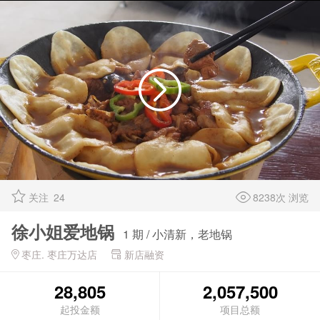
关注
24
8238次 浏览
徐小姐爱地锅
1 期 / 小清新，老地锅
枣庄. 枣庄万达店
新店融资
28,805
2,057,500