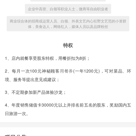
企业中高管、白领等职业人士，微商等自由职业者
商业综合体的招商或运营人员、白领、外表文艺内心狂野文艺范的小资群
体，美食达人，网络红人，媒体人员以及品牌粉丝
特权
1、
店内就餐享受股东特权，用餐折扣为
8
折；
2、
每月一次
100
元神秘顾客
用餐券
(
一年
1200
元
)
，可对菜品、环
境、服务等提出意见或建议；
3、
不定期
参加新产品体验沙龙；
4
、年度销售储值卡
30000
元以上并排名前五名的股东，奖励国内五
日旅游一次。