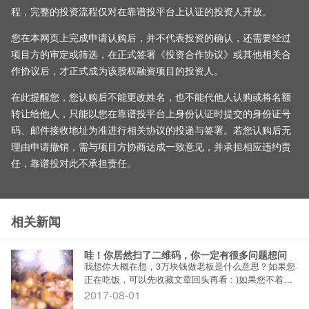
程，完整的投资流程仅对在靠谱投平台上认证的投资人开放。
您在本网页上完成申请认购后，并不代表投资的确认，还需要经过
项目方的审定或筛选，在正式签署《投资合作协议》或其他相关合
作协议后，才正式成为该股权融资项目的投资人。
在此提醒您，您认购后不能更改姓名，也不能代他人认购或将名额
转让给他人，只能以您在靠谱投平台上身份认证时提交的身份证号
码、邮件接收地址为准进行相关协议的投递与签署。若您认购后无
理由申请撤销，需与项目方协商达成一致意见，并承担相应违约责
任，靠谱投对此不承担责任。
相关新闻
哇！你居然扫了二维码，你一定有很多问题想问
我想你大概在想，3万块钱做老板是什么意思？如果您
正在吃饭，可以先收藏文章回头再看 : )如果您不着
急，请听我慢慢道来...您应该想知道，3万块能当什么
2017-08-01
样的老板？事情的由来是这样的：徐小姐爱地锅想用