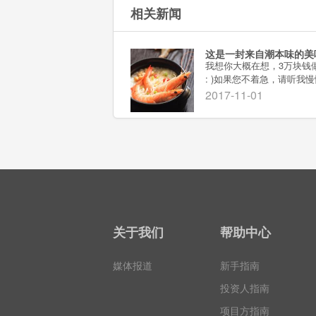
相关新闻
这是一封来自潮本味的美
我想你大概在想，3万块钱
: )如果您不着急，请听我
是这样的：潮本味想用众筹
2017-11-01
投平台合作，为新店寻找餐
同出资，每人30800元由潮
关于我们
帮助中心
媒体报道
新手指南
投资人指南
项目方指南