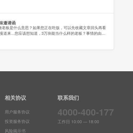
味邀请函
做老板是什么意思？如果您正在吃饭，可以先收藏文章回头再看
慢慢道来...您应该想知道，3万块能当什么样的老板？事情的由来
的方式打造位于大望路新世界百货的新店于是，潮本味和靠谱
议员——也就是股东。我们想找到50个喜爱潮本味的朋友，共
本味
相关协议
联系我们
4000-400-177
用户服务协议
投资服务协议
工作日 10:00 — 18:00
风险揭示书