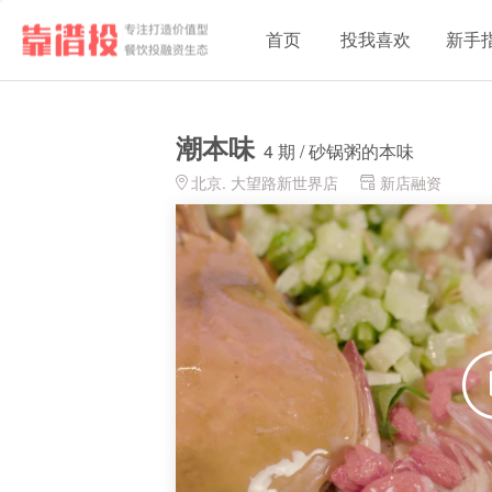
首页
投我喜欢
新手
潮本味
4 期 / 砂锅粥的本味
北京. 大望路新世界店
新店融资