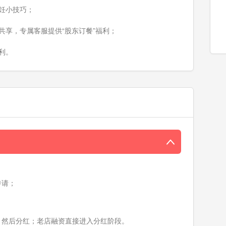
饪小技巧；
共享，专属客服提供“股东订餐”福利；
利。
申请；
；
、然后分红；老店融资直接进入分红阶段。