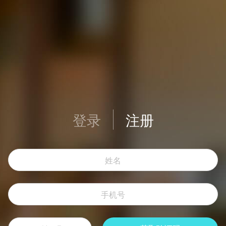
登录
注册