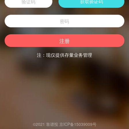
获取验证码
注册
注：现仅提供存量业务管理
©2021 靠谱投
京ICP备15039009号