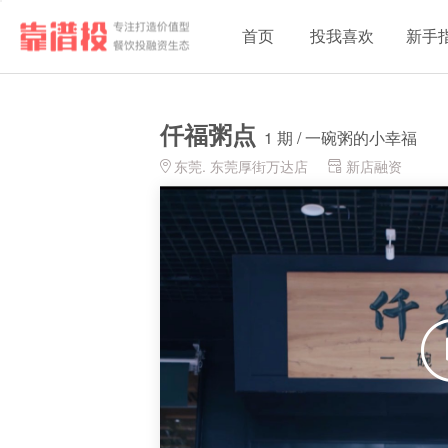
首页
投我喜欢
新手
仟福粥点
1 期 / 一碗粥的小幸福
东莞. 东莞厚街万达店
新店融资