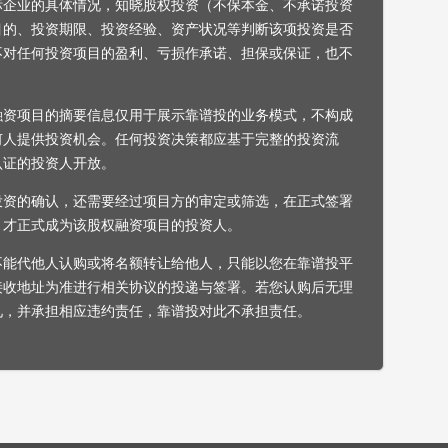
标企业的具体情况，知晓股权投资（不保本金、不承诺投资
目的、投资期限、投资经验、资产状况等判断该项投资是否
不对任何投资项目的盈利、亏损作承诺、担保或保证，也不
融资项目的摘要信息仅用于展示靠谱投的业务模式，不构成
何人提供投资机会。任何投资决策都应基于完整的投资流
认证的投资人开放。
投资的确认，还需要经过项目方的审定或筛选，在正式签署
，才正式成为该股权融资项目的投资人。
不能代他人认购或将名额转让给他人，只能以您在靠谱投平
接收地址为准进行相关协议的投递与签署。若您认购后无理
见，并承担相应违约责任，靠谱投对此不承担责任。