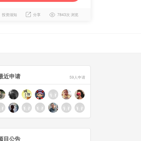
投资须知
分享
7843次 浏览
最近申请
59人申请
项目公告