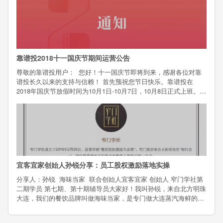
仔饭和紫砂炖盅为主打产品的中式快餐
靠谱投2018十一国庆节期间运营公告
尊敬的靠谱投用户： 您好！十一国庆节即将到来，感谢各位对靠
谱投长久以来的支持与信赖！ 首先预祝您节日快乐。靠谱投在
2018年国庆节放假时间为10月1日-10月7日，10月8日正式上班。放
假期间平台的相关安排如下：1、项目咨询、投资（1）放假期间，
投资人可进行正常的预约、充值、认购操作；（2）新项目
宜客宜家创始人孙锐分享：员工股权激励落地实操
分享人：孙锐 海味当家 联合创始人宜客宜家 创始人 窄门学社第
二期学员 第七期、第十期辅导员大家好！我叫孙锐，来自北方明珠
大连，我们的餐饮品牌叫做海味当家，是专门做大连蒸汽海鲜的专
卖店，目前有六家门店，已经上线靠谱投，我是联合创始人，负责
营销、财务和法务各个方面。我是窄门二期的学员，同时也