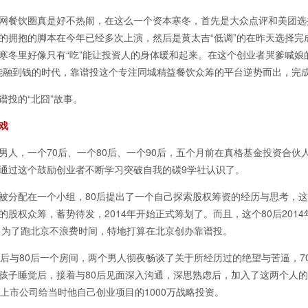
网餐饮圈真是好不热闹，在这么一个资本寒冬，首先是大众点评和美团选
的拥抱的脚本在今年已经多次上演，然后是黄太吉“低调”的在昨天选择完成
寒冬里好像只有“吃”能让投资人的身体暖和起来。在这个创业者哭爹喊娘
就能融到钱的时代，靠谱投这个专注同城精益餐饮众筹的平台逆势而出，完
投的“北囧”故事。
戏
，一个70后、一个80后、一个90后，五个月前在真格基金投资合伙
通过这个鼓励创业者不断学习突破自我的碳9学社认识了。
配在一个小组，80后提出了一个自己探索股权筹资的经历与思考，这
的股权众筹，蓄势待发，2014年开始正式筹划了。而且，这个80后201
班，为了跑北京不浪费时间，特地打算在北京创办靠谱投。
与80后一个房间，两个男人彻夜畅谈了关于所经历过的绝望与苦逼，70
孩子睡觉后，接着与80后见面深入沟通，深思熟虑后，加入了这两个人
了上市公司给当时他自己创业项目的1000万战略投资。