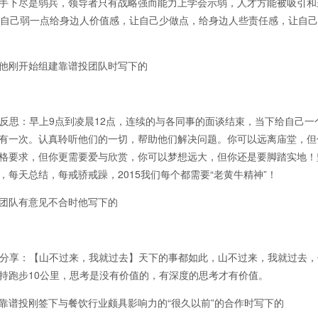
手下尽是弱兵，领导者只有战略强而能力上学会示弱，人才方能被吸引和
让自己弱一点给身边人价值感，让自己少做点，给身边人些责任感，让自
刚开始组建靠谱投团队时写下的
思：早上9点到凌晨12点，连续的与各同事的面谈结束，当下给自己一
有一次。认真聆听他们的一切，帮助他们解决问题。你可以远离庙堂，但
格要求，但你更需要爱与欣赏，你可以梦想远大，但你还是要脚踏实地！
，每天总结，每戒骄戒躁，2015我们每个都需要“老黄牛精神”！
队有意见不合时他写下的
分享：【山不过来，我就过去】天下的事都如此，山不过来，我就过去，
持跑步10公里，思考是没有价值的，有深度的思考才有价值。
投刚签下与餐饮行业颇具影响力的“很久以前”的合作时写下的