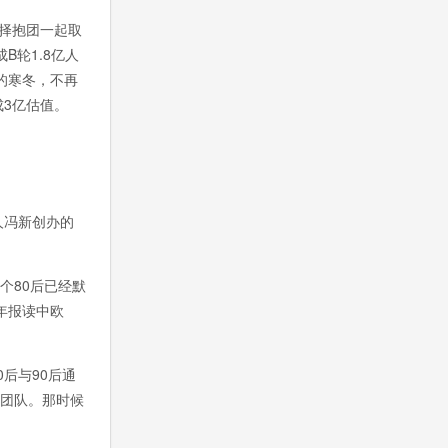
择抱团一起取
B轮1.8亿人
的寒冬，不再
成3亿估值。
人冯新创办的
个80后已经默
4年报读中欧
后与90后通
的团队。那时候