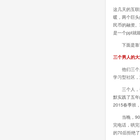
这几天的互联
暖，两个巨头
民币的融资。
是一个ppt
下面是靠谱
三个男人的大
他们三个男人
学习型社区，
三个人，被分
默实践了五年
2015春季
当晚，90后
完电话，哄完
的70后拒绝