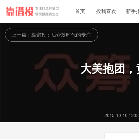
首页
投我喜欢
新手
上一篇
：靠谱投：后众筹时代的专注
大美抱团，
2015-10-10 13:0