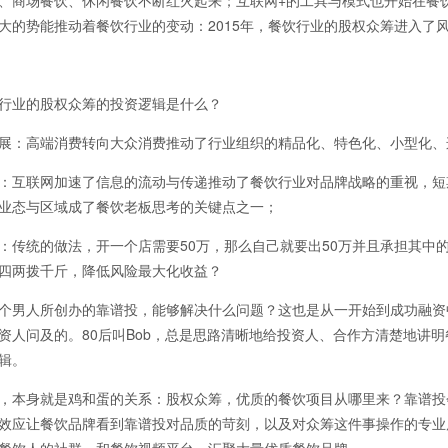
、商场餐饮、休闲餐饮不断红火起来；互联网+的工具与模式也开始在餐
大的势能推动着餐饮行业的变动：2015年，餐饮行业的股权众筹进入了
业的股权众筹的投资逻辑是什么？
：高端消费转向大众消费推动了行业组织的精品化、特色化、小型化、
互联网加速了信息的流动与传递推动了餐饮行业对品牌战略的重视，短
业态与区域成了餐饮老板思考的关键点之一；
统的做法，开一个店需要50万，那么自己就要出50万并且承担其中
四两拨千斤，降低风险最大化收益？
男人所创办的靠谱投，能够解决什么问题？这也是从一开始到成功融资
资人问及的。80后叫Bob，总是思路清晰地给投资人、合作方清楚地讲
辑。
本身就是鸡和蛋的关系：股权众筹，优质的餐饮项目从哪里来？靠谱投
效应让餐饮品牌看到靠谱投对品质的苛刻，以及对众筹这件事操作的专业