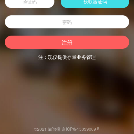
获取验证码
注册
注：现仅提供存量业务管理
©2021 靠谱投
京ICP备15039009号