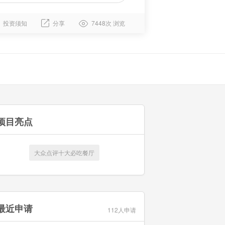
投资须知
分享
7448次 浏览
项目亮点
大众点评十大必吃餐厅
最近申请
112人申请