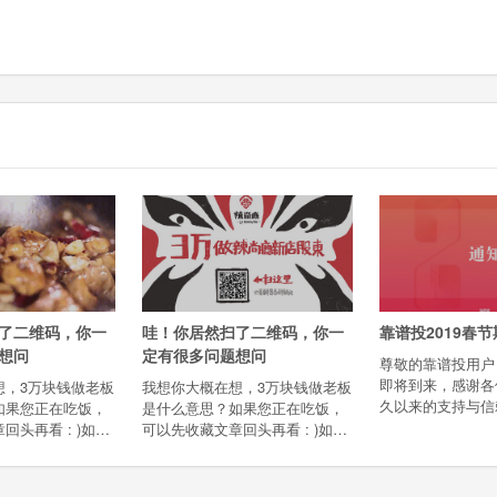
了二维码，你一
哇！你居然扫了二维码，你一
靠谱投2019春
想问
定有很多问题想问
尊敬的靠谱投用户
即将到来，感谢各
想，3万块钱做老板
我想你大概在想，3万块钱做老板
久以来的支持与信
如果您正在吃饭，
是什么意思？如果您正在吃饭，
您节日快乐。靠谱投
回头再看 : )如果
可以先收藏文章回头再看 : )如果
节放假时间为01月2
我慢慢道来...您
您不着急，请听我慢慢道来...您
日，02月14日正
3万块能当什么样的
应该想知道，3万块能当什么样的
间平台的相关安排
由来是这样的：徐
老板？事情的由来是这样的：辣