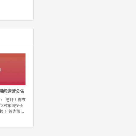
节期间运营公告
： 您好！春节
位对靠谱投长
赖！ 首先预祝
在2019年春
9日-02月13
式上班。放假期
如下：1、项目