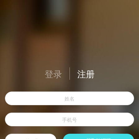
登录
注册