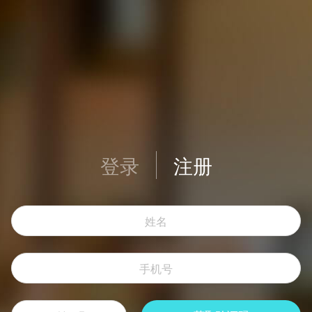
登录
注册