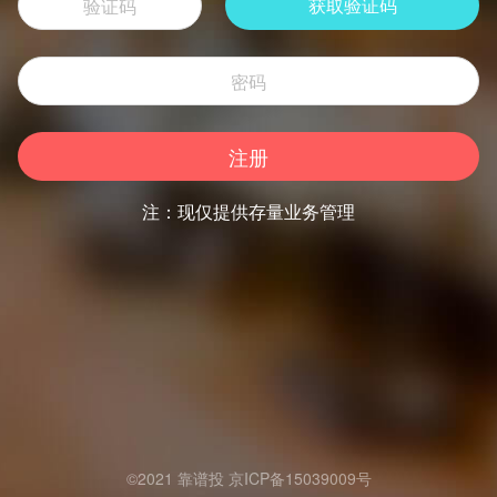
获取验证码
注册
注：现仅提供存量业务管理
©2021 靠谱投
京ICP备15039009号